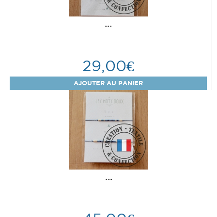
...
29,00€
...