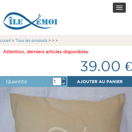
Toggl
naviga
ccueil
>
Tous les produits
>
>
>
Attention, derniers articles disponibles.
39.00 €
Quantité