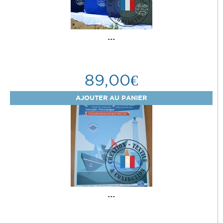
...
89,00€
...